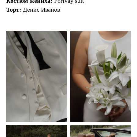
Костюм жениха:
Porivay suit
Торт:
Денис Иванов